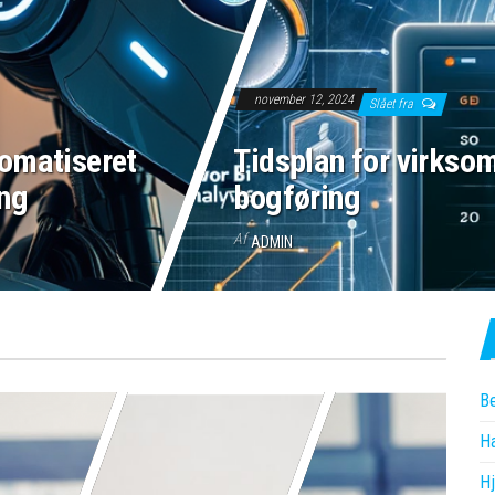
november 12, 2024
Slået fra
tomatiseret
Tidsplan for virksom
ing
bogføring
Af
ADMIN
Be
H
H