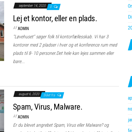
On
september 14, 2020
0
Lej et kontor, eller en plads.
Di
20
Af
ADMIN
"Løvehuset" søger folk til kontorfællesskab. Vi har 3
kontorer med 2 pladser i hver og et konference rum med
plads til 8- 10 personer.Det hele kan lejes sammen eller
bare...
august 6, 2020
Slået fra
ap
Spam, Virus, Malware.
n
Af
ADMIN
ja
Er du blevet angrebet Spam, Virus eller Malware? og
fe