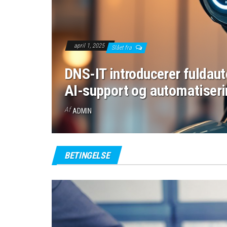
april 1, 2025
Slået fra
DNS-IT introducerer fuldau
AI-support og automatiser
Af
ADMIN
BETINGELSE