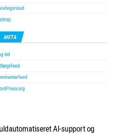
ncategorized
rktøj
META
g ind
ndlægsfeed
ommentarfeed
ordPress.org
fuldautomatiseret AI-support og