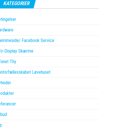
KATEGORIER
tingelser
ardware
jemmeside/ Facebook Service
fo-Display Skærme
fonet Thy
ntorfællesskabet Løvehuset
yheder
odukter
ferancer
lbud
p