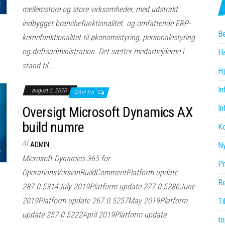
mellemstore og store virksomheder, med udstrakt
indbygget branchefunktionalitet. og omfattende ERP-
Be
kernefunktionalitet til økonomistyring, personalestyring
og driftsadministration. Det sætter medarbejderne i
H
stand til...
H
In
august 5, 2020
Slået fra
In
Oversigt Microsoft Dynamics AX
build numre
Ko
Af
ADMIN
N
Microsoft Dynamics 365 for
Pr
OperationsVersionBuildCommentPlatform update
Re
287.0.5314July 2019Platform update 277.0.5286June
2019Platform update 267.0.5257May 2019Platform
Ti
update 257.0.5222April 2019Platform update
to