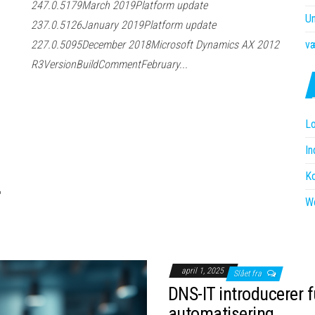
247.0.5179March 2019Platform update
U
237.0.5126January 2019Platform update
227.0.5095December 2018Microsoft Dynamics AX 2012
væ
R3VersionBuildCommentFebruary...
Lo
I
K
W
april 1, 2025
Slået fra
DNS-IT introducerer 
automatisering