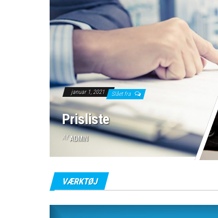
januar 1, 2021
Slået fra
Prisliste
Af
ADMIN
VÆRKTØJ