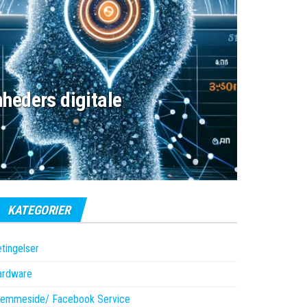
heders digitale
KATEGORIER
tingelser
ardware
jemmeside/ Facebook Service