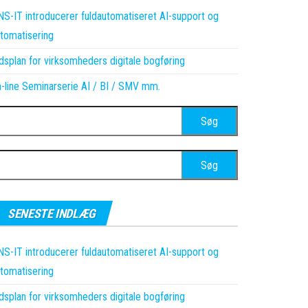
S-IT introducerer fuldautomatiseret AI-support og
tomatisering
dsplan for virksomheders digitale bogføring
-line Seminarserie AI / BI / SMV mm.
øg
ter:
øg
ter:
SENESTE INDLÆG
S-IT introducerer fuldautomatiseret AI-support og
tomatisering
dsplan for virksomheders digitale bogføring