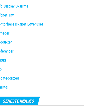
fo-Display Skærme
fonet Thy
ntorfællesskabet Løvehuset
yheder
odukter
else
ferancer
lbud
p
ncategorized
rktøj
SENESTE INDLÆG