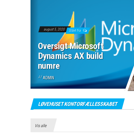
august 5, 2020
Slået fra
Oversigt Microsoft
Dynamics AX build
numre
Af
ADMIN
LØVEHUSET KONTORFÆLLESSKABET
Vis alle