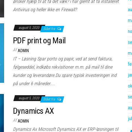
ønsker hjælp til at få det væk? i har glemt at få installeret
Antivirus og heller ikke en Firewall?
au
m
august 5, 2020
Slået fra
n
PDF print og Mail
s
Af
ADMIN
m
IT – Løsning Spar porto og papir, ved at send faktura,
fe
følgeseddel, indkøbs rekvisitioner m.m. på mail til dine
ja
kunder og leverandøre.Du spare typisk investeringen ind
på under 6 måneder....
o
s
august 5, 2020
Slået fra
au
Dynamics AX
ju
Af
ADMIN
Dynamics Ax Microsoft Dynamics AX er ERP-løsningen til