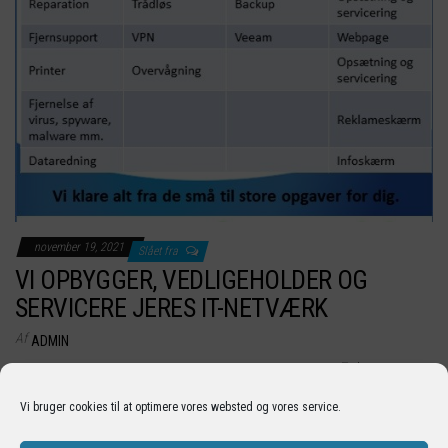
november 19, 2021
Slået fra
VI OPBYGGER, VEDLIGEHOLDER OG
SERVICERE JERES IT-NETVÆRK
Af
ADMIN
————————————————————————————— Enhver
virksomhed har i dag et større eller mindre netværk, som forbinder
Vi bruger cookies til at optimere vores websted og vores service.
de enkelte computere, printere m.m. og forbinder…