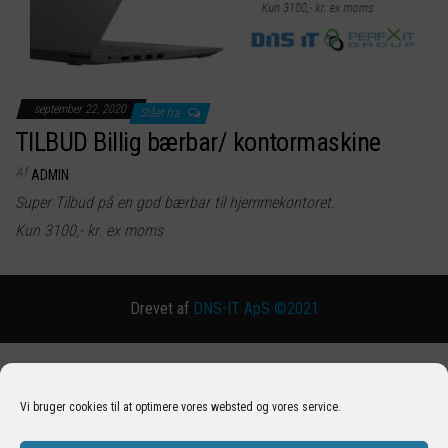
september 22, 2020
Slået fra
TILBUD Billig bærbar/ kontormaskine
Af
ADMIN
Super Tilbud på en god bærbar til hjemmekontoret.
Kun 3100,- kr. ex moms
Drevet af
DNS-IT ApS ©2021
Vi bruger cookies til at optimere vores websted og vores service.